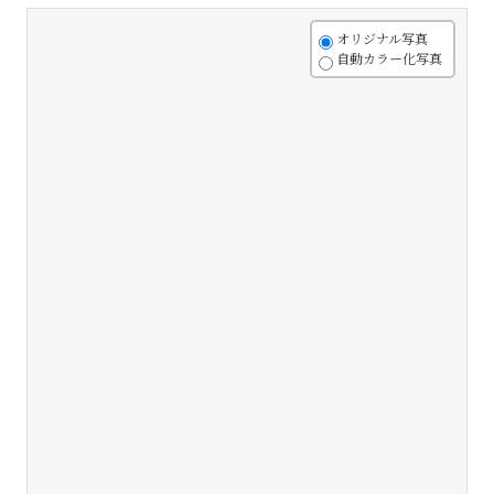
+
オリジナル写真
自動カラー化写真
-