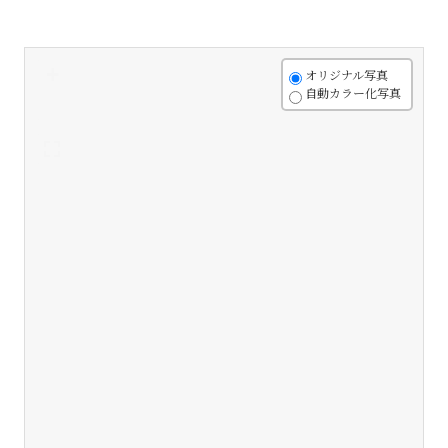
+
オリジナル写真
自動カラー化写真
-