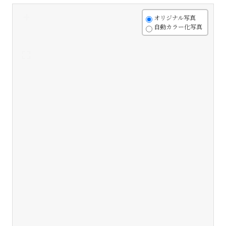
+
オリジナル写真
自動カラー化写真
-