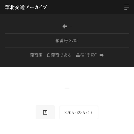
−
箱番号 3705
葡萄園 白葡萄である 品種”手奶”
−
3705-025574-0