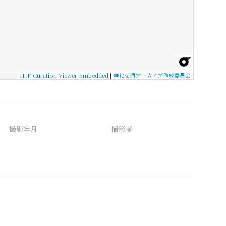
IIIF Curation Viewer Embedded
|
華北交通アーカイブ作成委員会
撮影年月
撮影者
備考