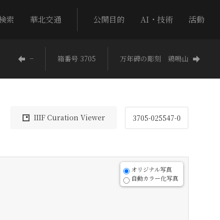
検索
華北交通
公開目的
AI・技術
活動
−
箱番号 3705
万年碑の彫刻 鶏鳴山
IIIF Curation Viewer
3705-025547-0
オリジナル写真
自動カラー化写真