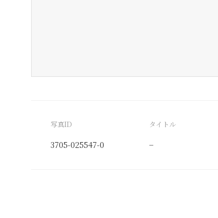
写真ID
タイトル
3705-025547-0
−
分類番号
検閲印