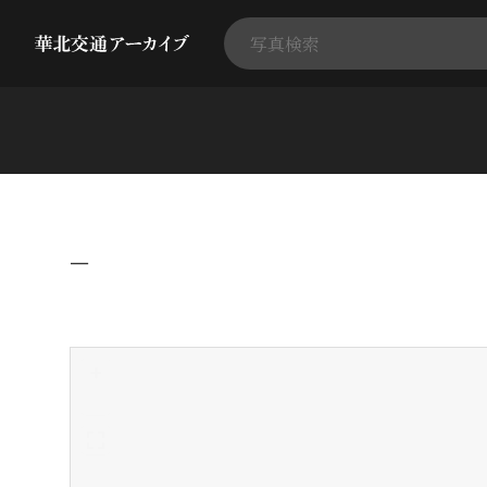
−
+
-