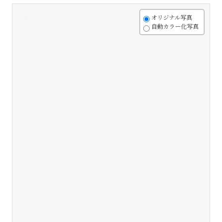
+
オリジナル写真
自動カラー化写真
-