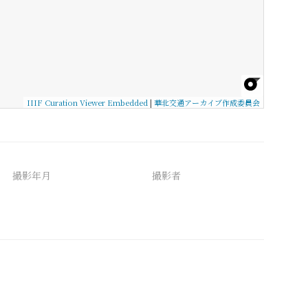
IIIF Curation Viewer Embedded
|
華北交通アーカイブ作成委員会
撮影年月
撮影者
備考