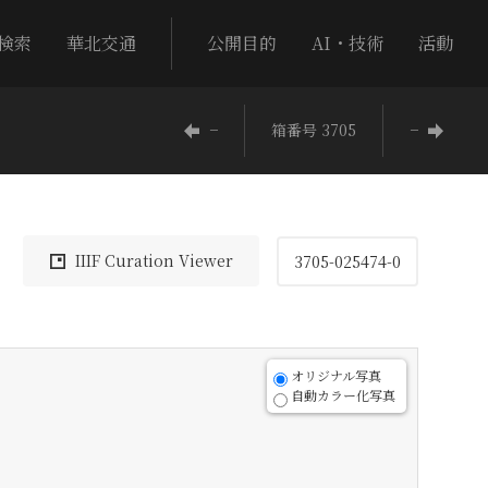
検索
華北交通
公開目的
AI・技術
活動
−
箱番号 3705
−
IIIF Curation Viewer
3705-025474-0
オリジナル写真
自動カラー化写真