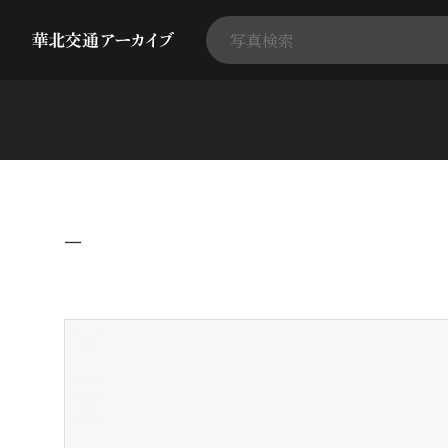
−
+
-