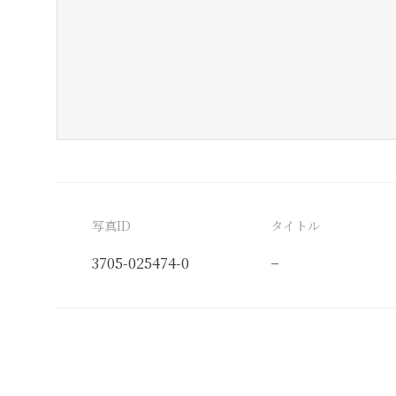
写真ID
タイトル
3705-025474-0
−
分類番号
検閲印