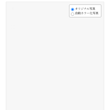
+
オリジナル写真
自動カラー化写真
-