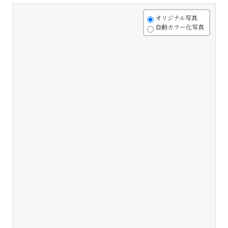
+
オリジナル写真
自動カラー化写真
-