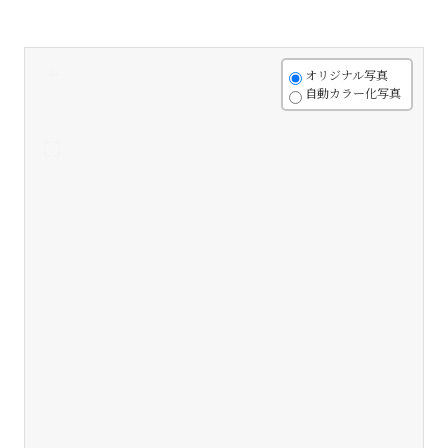
+
オリジナル写真
自動カラー化写真
-