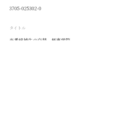
3705-025302-0
タイトル
当番候補生の交替 極東学院
駅
天津
路線
京山線
津浦線
撮影年月