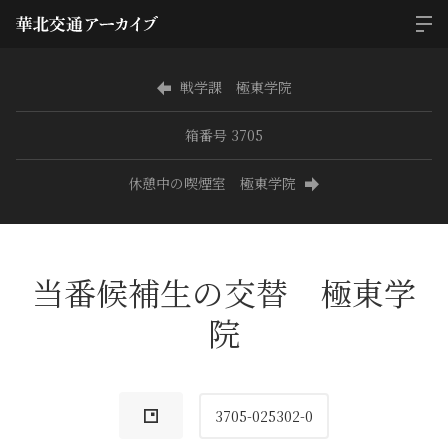
戦学課 極東学院
箱番号 3705
休憩中の喫煙室 極東学院
当番候補生の交替 極東学
院
3705-025302-0