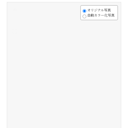
+
オリジナル写真
自動カラー化写真
-