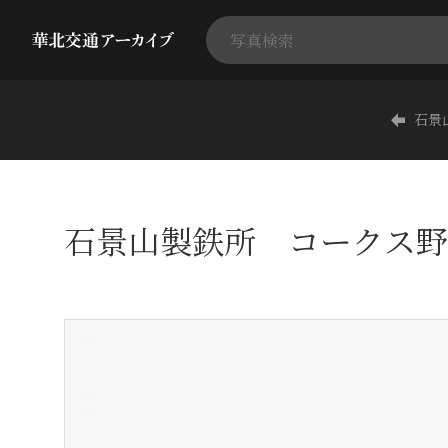
石景
石景山製鉄所 コークス野
+
-