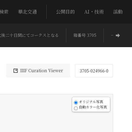
検索
華北交通
公開目的
AI・技術
活動
火後二十日間にてコークスとなる
箱番号 3705
−
IIIF Curation Viewer
3705-024966-0
オリジナル写真
自動カラー化写真