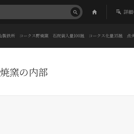
詳細
山製鉄所 コークス野焼窯 石炭装入量100瓲 コークス化量35瓲 点
焼窯の内部