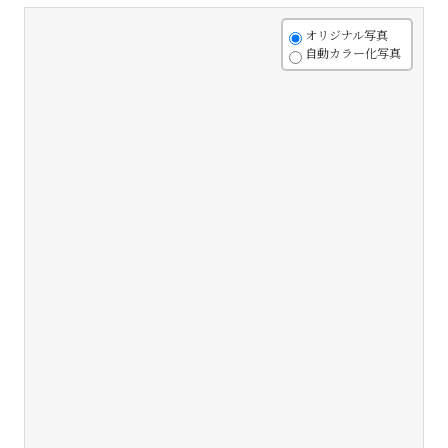
+
オリジナル写真
自動カラー化写真
-