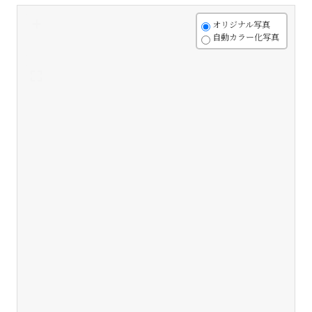
+
オリジナル写真
自動カラー化写真
-