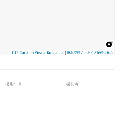
IIIF Curation Viewer Embedded
|
華北交通アーカイブ作成委員会
撮影年月
撮影者
備考