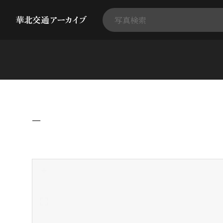
−
+
-