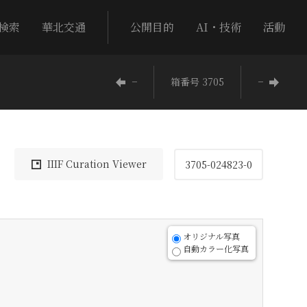
検索
華北交通
公開目的
AI・技術
活動
−
箱番号 3705
−
IIIF Curation Viewer
3705-024823-0
オリジナル写真
自動カラー化写真