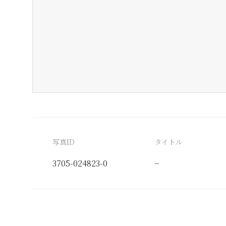
写真ID
タイトル
3705-024823-0
−
分類番号
検閲印