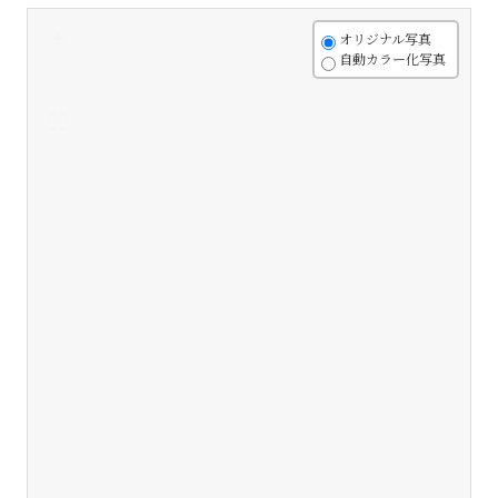
+
オリジナル写真
自動カラー化写真
-