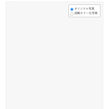
+
オリジナル写真
自動カラー化写真
-