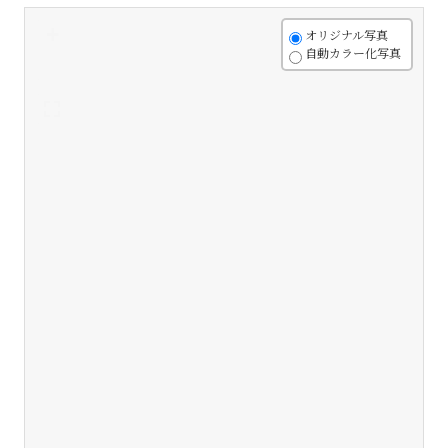
+
オリジナル写真
自動カラー化写真
-