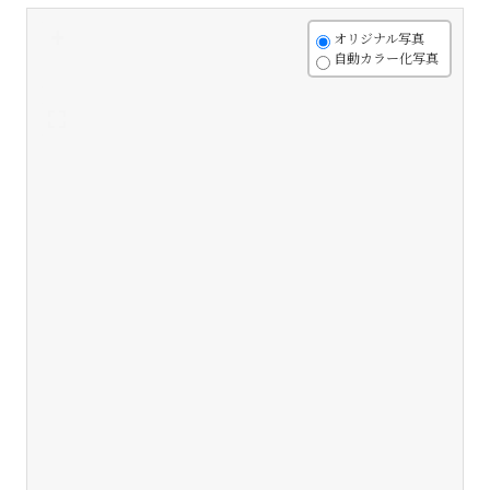
+
オリジナル写真
自動カラー化写真
-