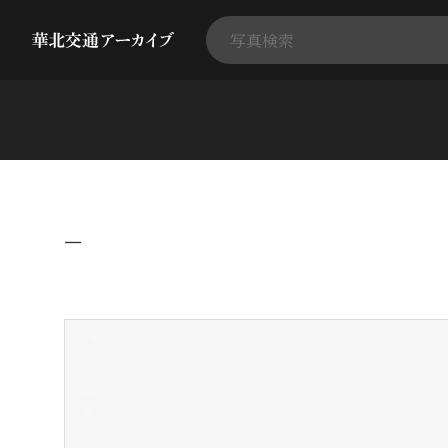
−
+
-