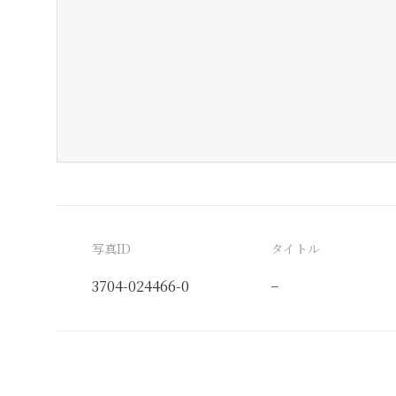
写真ID
タイトル
3704-024466-0
−
分類番号
検閲印