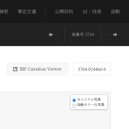
検索
華北交通
公開目的
AI・技術
活動
−
箱番号 3704
−
IIIF Curation Viewer
3704-024466-0
オリジナル写真
自動カラー化写真