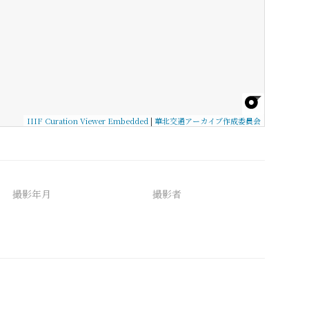
IIIF Curation Viewer Embedded
|
華北交通アーカイブ作成委員会
撮影年月
撮影者
備考