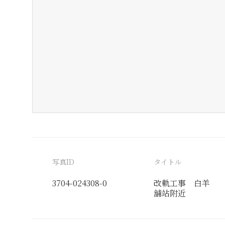
写真ID
タイトル
3704-024308-0
改軌工事 白羊
舖站附近