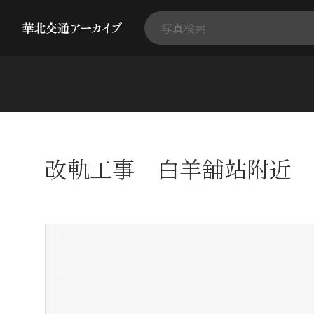
改軌工事 白羊舖站附近
+
-