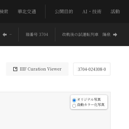
検索
華北交通
公開目的
AI・技術
活動
−
箱番号 3704
改軌後の試運転列車 陽泉
IIIF Curation Viewer
3704-024308-0
オリジナル写真
自動カラー化写真