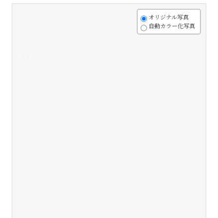
+
オリジナル写真
自動カラー化写真
-