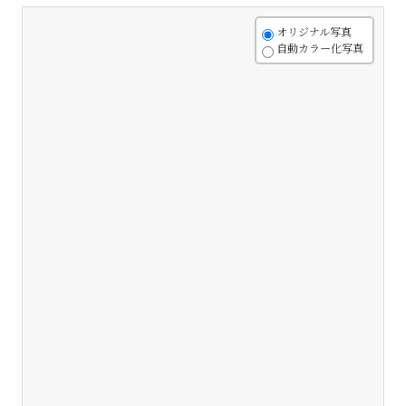
+
オリジナル写真
自動カラー化写真
-