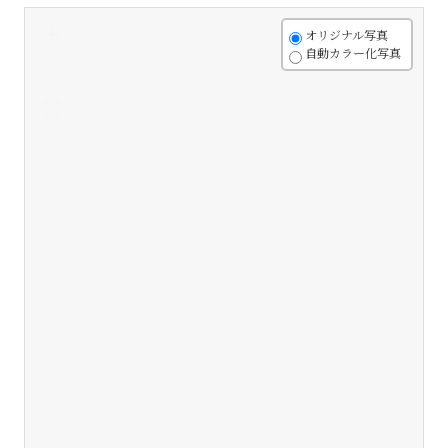
+
オリジナル写真
自動カラー化写真
-