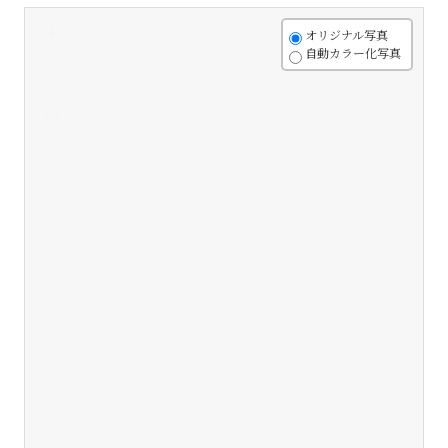
+
オリジナル写真
自動カラー化写真
-