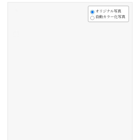
+
オリジナル写真
自動カラー化写真
-