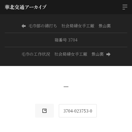
毛巾部の綿打ち 社会局婦女手工厰 景山裏
箱番号 3704
毛巾の工作状況 社会局婦女手工厰 景山裏
−
3704-023753-0