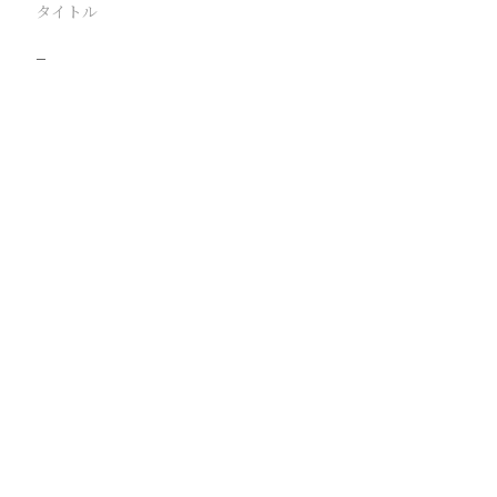
タイトル
−
駅
路線
撮影年月
撮影者