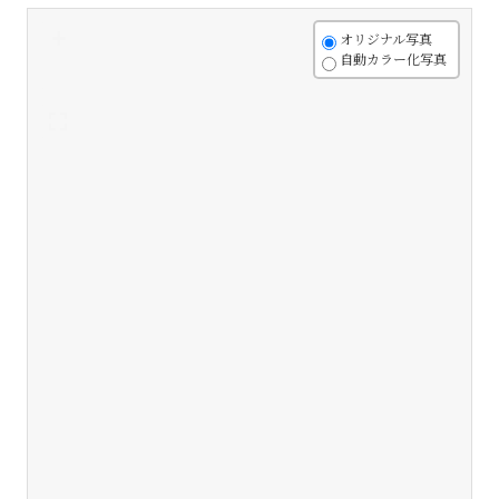
+
オリジナル写真
自動カラー化写真
-