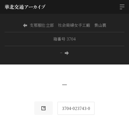
支那服仕立部 社会局婦女手工廠 景山裏
箱番号 3704
−
−
3704-023743-0