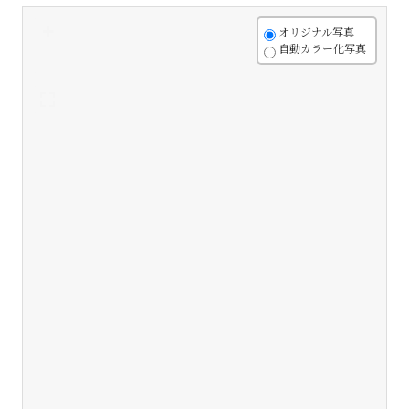
+
オリジナル写真
自動カラー化写真
-