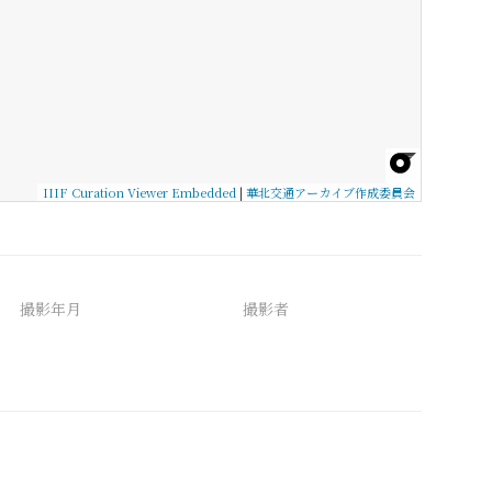
IIIF Curation Viewer Embedded
|
華北交通アーカイブ作成委員会
撮影年月
撮影者
備考