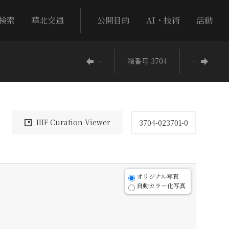
検索
華北交通
公開目的
AI・技術
活動
−
箱番号 3704
−
IIIF Curation Viewer
3704-023701-0
オリジナル写真
自動カラー化写真