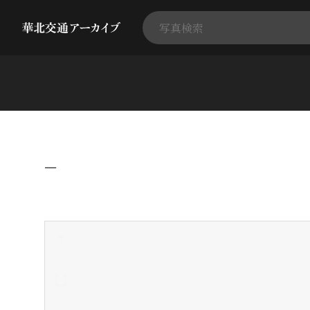
−
+
-