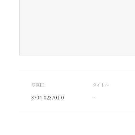
写真ID
タイトル
3704-023701-0
−
分類番号
検閲印