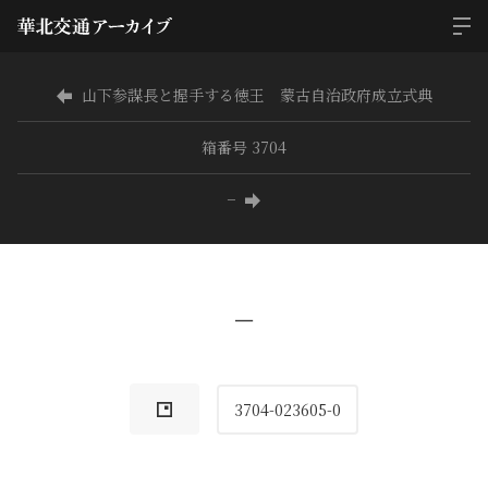
山下参謀長と握手する徳王 蒙古自治政府成立式典
箱番号 3704
−
−
3704-023605-0