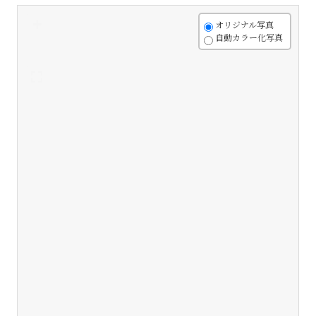
+
オリジナル写真
自動カラー化写真
-