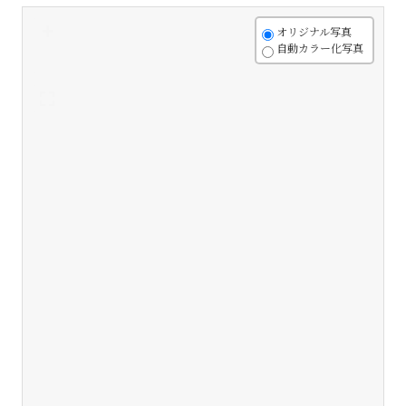
+
オリジナル写真
自動カラー化写真
-