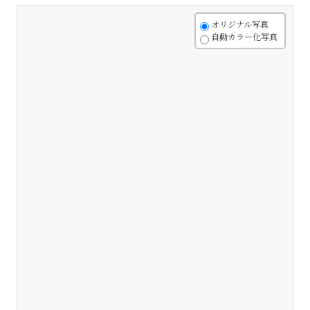
+
オリジナル写真
自動カラー化写真
-