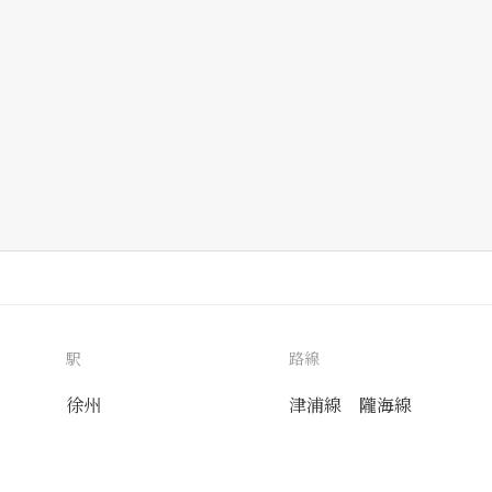
駅
路線
徐州
津浦線
隴海線