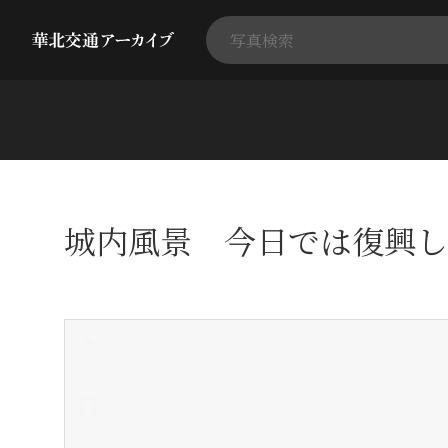
城内風景 今日では復興し
+
-