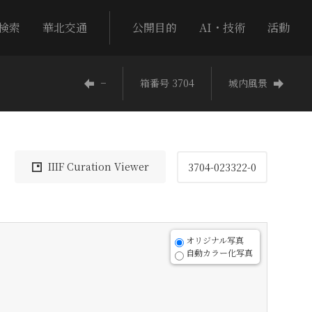
検索
華北交通
公開目的
AI・技術
活動
−
箱番号 3704
城内風景
IIIF Curation Viewer
3704-023322-0
オリジナル写真
自動カラー化写真