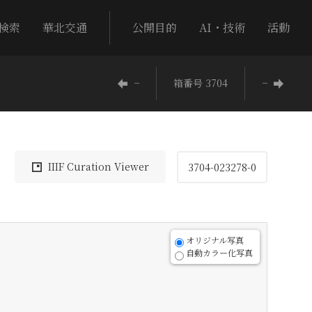
検索
華北交通
公開目的
AI・技術
活動
−
箱番号 3704
−
IIIF Curation Viewer
3704-023278-0
オリジナル写真
自動カラー化写真