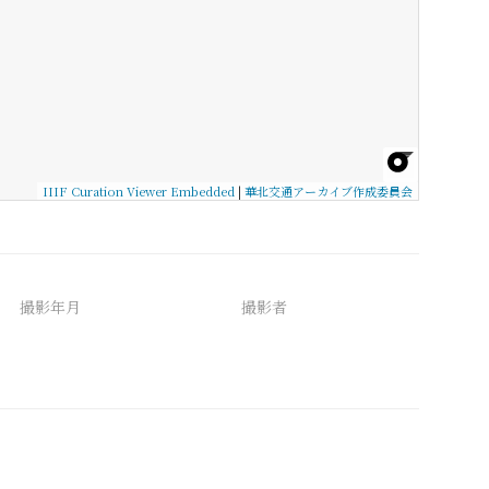
IIIF Curation Viewer Embedded
|
華北交通アーカイブ作成委員会
撮影年月
撮影者
備考