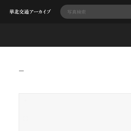
−
+
-