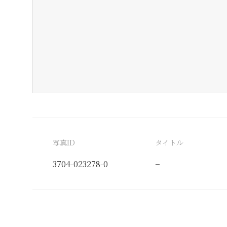
写真ID
タイトル
3704-023278-0
−
分類番号
検閲印