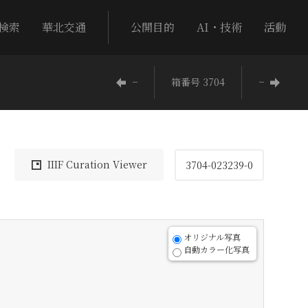
検索
華北交通
公開目的
AI・技術
活動
−
箱番号 3704
−
IIIF Curation Viewer
3704-023239-0
オリジナル写真
自動カラー化写真