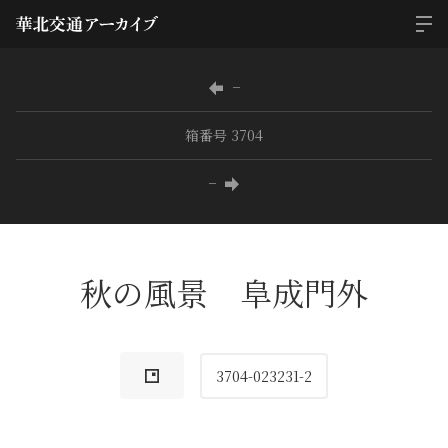
−
箱番号 3704
−
秋の風景 阜成門外
3704-023231-2