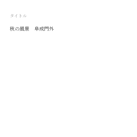
タイトル
秋の風景 阜成門外
駅
北京
路線
京古線
京包線
大台線
通州東站線
撮影年月
1939年9月