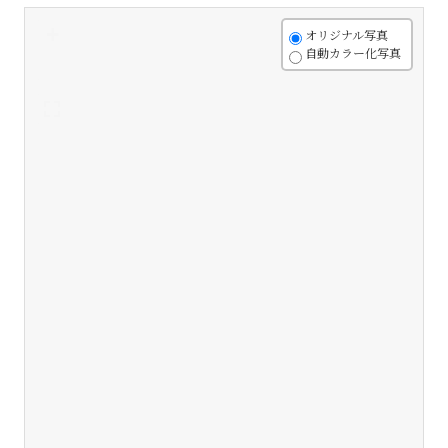
+
オリジナル写真
自動カラー化写真
-