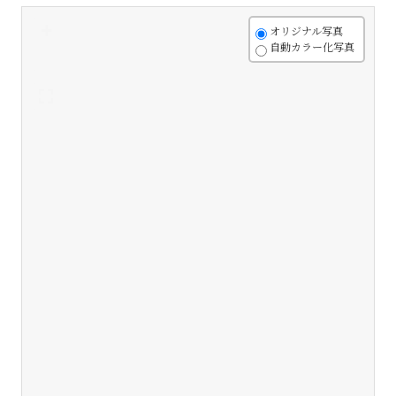
+
オリジナル写真
自動カラー化写真
-