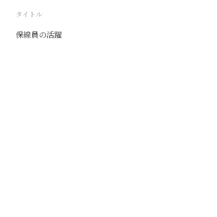
タイトル
保線員の活躍
駅
路線
京包線
撮影年月
1939年8月19日
撮影者