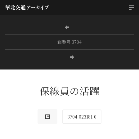
−
箱番号 3704
−
保線員の活躍
3704-023181-0