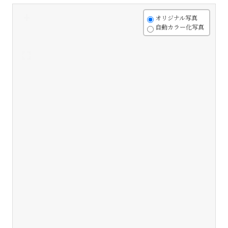
+
オリジナル写真
自動カラー化写真
-