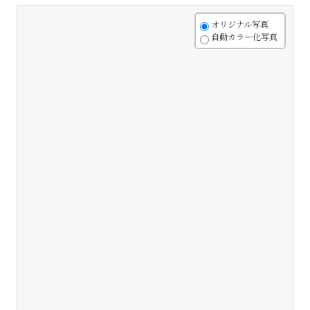
+
オリジナル写真
自動カラー化写真
-