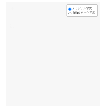
+
オリジナル写真
自動カラー化写真
-