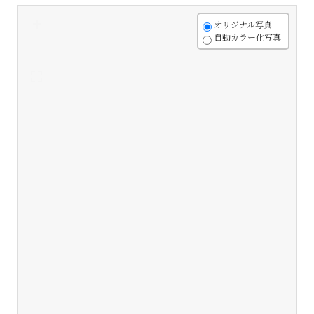
+
オリジナル写真
自動カラー化写真
-