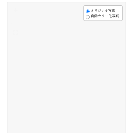
+
オリジナル写真
自動カラー化写真
-