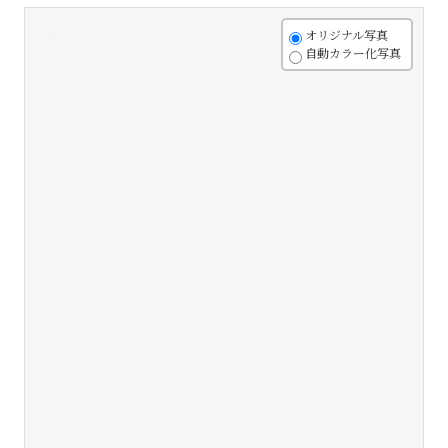
+
オリジナル写真
自動カラー化写真
-