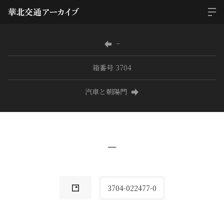
−
箱番号 3704
汽車と朝陽門
−
3704-022477-0