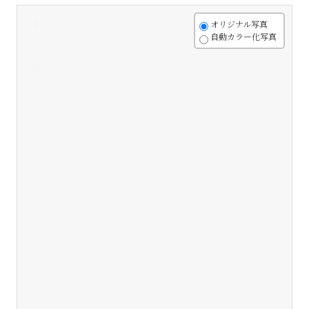
+
オリジナル写真
自動カラー化写真
-