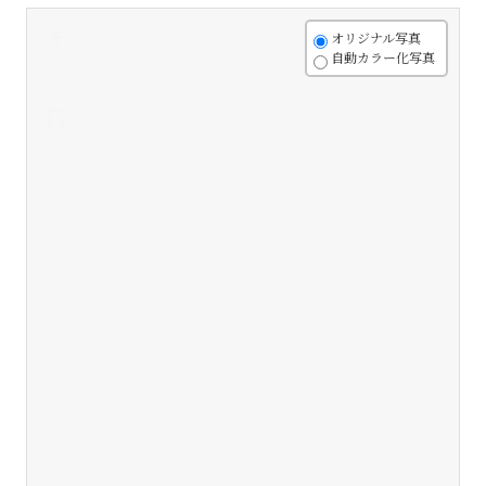
+
オリジナル写真
自動カラー化写真
-