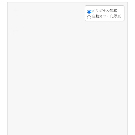
+
オリジナル写真
自動カラー化写真
-