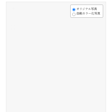
+
オリジナル写真
自動カラー化写真
-