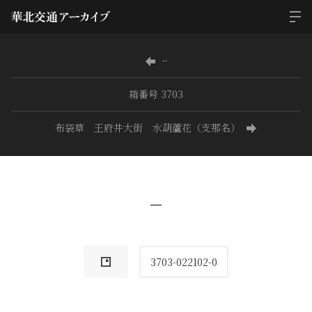
−
箱番号 3703
布袋草 王府井大街 水葫蘆花（支那名）
−
3703-022102-0