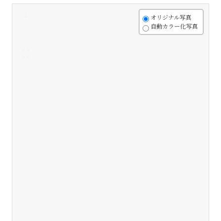
+
オリジナル写真
自動カラー化写真
-