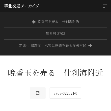
晩香玉を売る 什刹海附近
箱番号 3703
定県-于家荘間 水害に鉄路を護る愛護村民
晩香玉を売る 什刹海附近
3703-022021-0