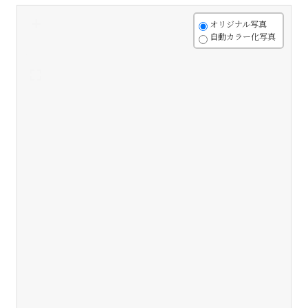
+
オリジナル写真
自動カラー化写真
-