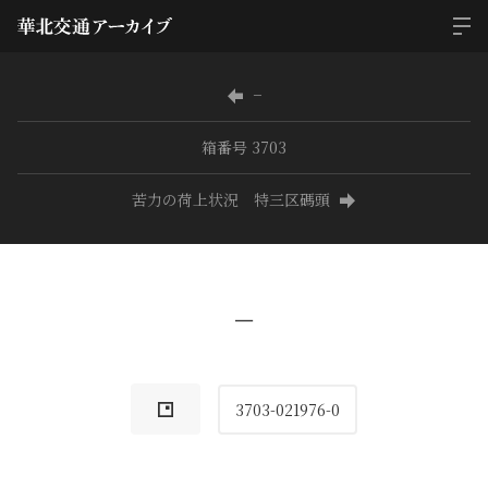
−
箱番号 3703
苦力の荷上状況 特三区碼頭
−
3703-021976-0