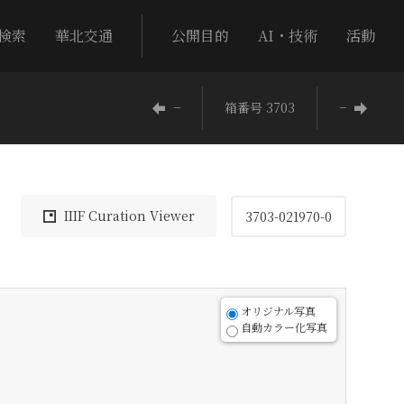
検索
華北交通
公開目的
AI・技術
活動
−
箱番号 3703
−
IIIF Curation Viewer
3703-021970-0
オリジナル写真
自動カラー化写真