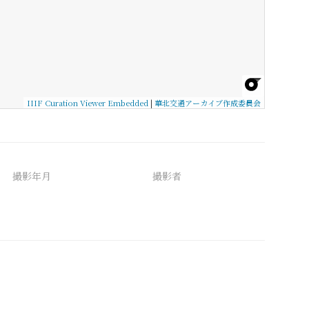
IIIF Curation Viewer Embedded
|
華北交通アーカイブ作成委員会
撮影年月
撮影者
備考