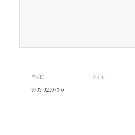
写真ID
タイトル
3703-021970-0
−
分類番号
検閲印