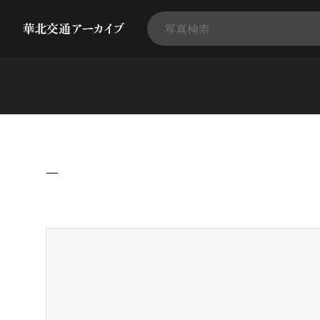
−
+
-