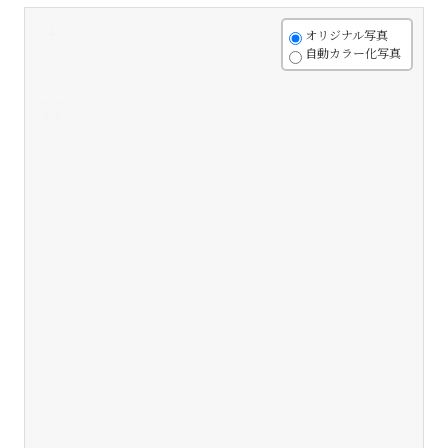
+
オリジナル写真
自動カラー化写真
-